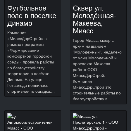
Футбольное
Сквер ул.
поле в поселке
Молодёжная-
Динамо
Макеева,
Миасс
Компания
«МиассДорСтрой» в
Город Миасс, сквер с
рамках программы
ярким названием
«Формирование
"Молодежный", недалеко
комфортной городской
от улиц Молодежной и
среды» провела работы
проспекта Макеева —
по благоустройству
работа ООО
территории в посёлке
МиассДорСтрой.
Динамо. На улице
Компания
Готвальда появилась
МиассДорСтрой это
спортивная площадка....
строительные работы по
благоустройству в...