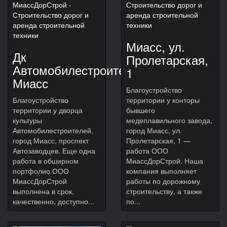
Миасс, ул.
Дк
Пролетарская,
Автомобилестроителей
1
Миасс
Благоустройство
Благоустройство
территории у конторы
территории у дворца
бывшего
культуры
медеплавильного завода,
Автомобилестроителей,
город Миасс, ул.
город Миасс, проспект
Пролетарская, 1 —
Автозаводцев. Еще одна
работа ООО
работа в обширном
МиассДорСтрой. Наша
портфолио ООО
компания выполняет
МиассДорСтрой
работы по дорожному
выполнена в срок,
строительству, а также
качественно, доступно...
по...