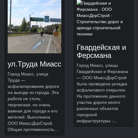
Гвардейская и
Ферсмана
ул.Труда Миасс
Город Миасс, улицы
Гвардейская и Ферсмана
Город Миасс, улица
— ООО МиассДорСтрой
Труда —
была проведена укладка
асфальтирование дороги
асфальтового покрытия.
на выезде из города. Эта
На протяжении данного
работа не столь
участка дороги много
творческая, но очень
различных объектов
важная для города и его
городской
жителей. Выполнена
инфраструктуры -...
ООО МиассДорСтрой.
Общая протяженность...