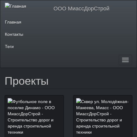
Перейти
ООО МиассДорСтрой
к
основному
содержанию
Главная
Контакты
Теги
Toggl
naviga
Проекты